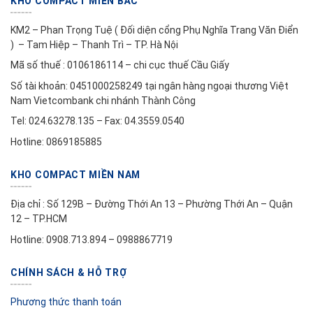
KHO COMPACT MIỀN BẮC
KM2 – Phan Trọng Tuệ ( Đối diện cổng Phụ Nghĩa Trang Văn Điển
) – Tam Hiệp – Thanh Trì – TP. Hà Nội
Mã số thuế : 0106186114 – chi cục thuế Cầu Giấy
Số tài khoản: 0451000258249 tại ngân hàng ngoại thương Việt
Nam Vietcombank chi nhánh Thành Công
Tel: 024.63278.135 – Fax: 04.3559.0540
Hotline: 0869185885
KHO COMPACT MIỀN NAM
Địa chỉ : Số 129B – Đường Thới An 13 – Phường Thới An – Quận
12 – TP.HCM
Hotline: 0908.713.894 – 0988867719
CHÍNH SÁCH & HỖ TRỢ
Phương thức thanh toán