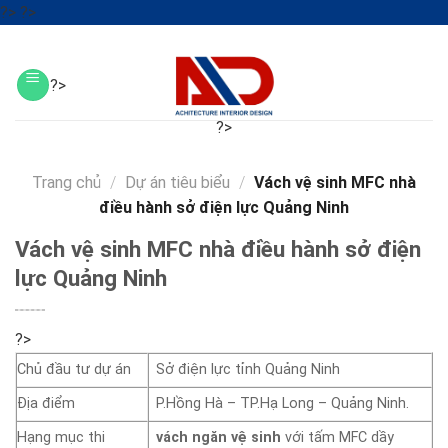
Skip
?>
?>
to
?>
content
?>
?>
?>
?>
Trang chủ
/
Dự án tiêu biểu
/
Vách vệ sinh MFC nhà
điều hành sở điện lực Quảng Ninh
Vách vệ sinh MFC nhà điều hành sở điện
lực Quảng Ninh
?>
Chủ đầu tư dự án
Sở điện lực tỉnh Quảng Ninh
Địa điểm
P.Hồng Hà – TP.Hạ Long – Quảng Ninh.
Hạng mục thi
vách ngăn vệ sinh
với tấm MFC dầy