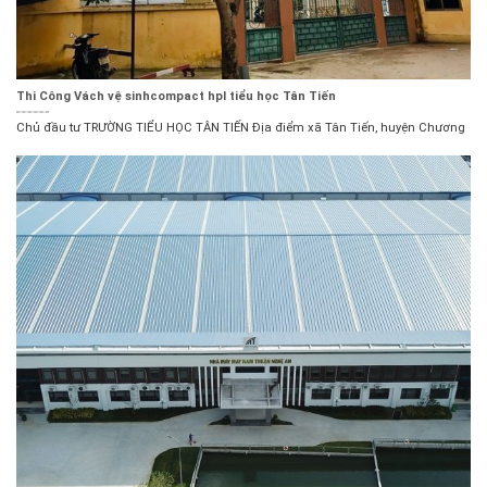
Thi Công Vách vệ sinhcompact hpl tiểu học Tân Tiến
Chủ đầu tư TRƯỜNG TIỂU HỌC TÂN TIẾN Địa điểm xã Tân Tiến, huyện Chương