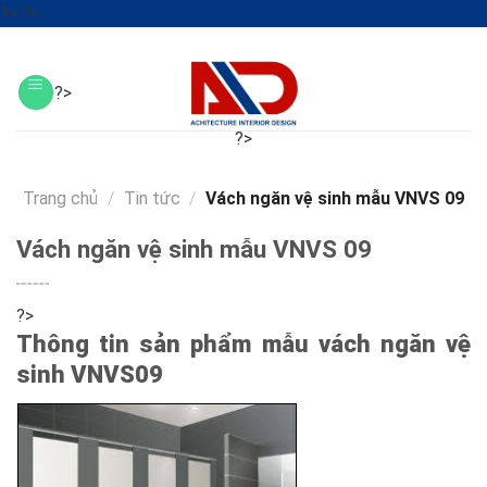
Skip
?>
?>
to
?>
content
?>
?>
?>
?>
Trang chủ
/
Tin tức
/
Vách ngăn vệ sinh mẫu VNVS 09
Vách ngăn vệ sinh mẫu VNVS 09
?>
Thông tin sản phẩm mẫu vách ngăn vệ
sinh VNVS09