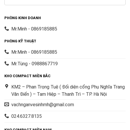
PHÒNG KINH DOANH
Mr.Minh - 0869185885
PHÒNG KỸ THUẬT
Mr.Minh - 0869185885
Mr.Tùng - 0988867719
KHO COMPACT MIỀN BẮC
KM2 – Phan Trọng Tuệ ( Đối diện cổng Phụ Nghĩa Trang
Văn Điển ) – Tam Hiệp – Thanh Trì – TP. Hà Nội
vachnganvesinhmh@gmail.com
024.6327.8135
KHO COMPACT MIỀN NAM