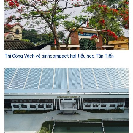
Thi Công Vách vệ sinhcompact hpl tiểu học Tân Tiến