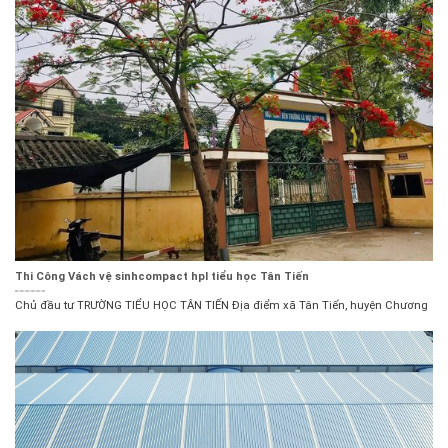
Thi Công Vách vệ sinhcompact hpl tiểu học Tân Tiến
Chủ đầu tư TRƯỜNG TIỂU HỌC TÂN TIẾN Địa điểm xã Tân Tiến, huyện Chương