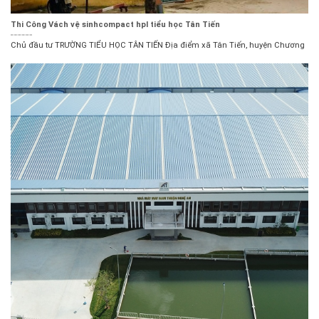
Thi Công Vách vệ sinhcompact hpl tiểu học Tân Tiến
Chủ đầu tư TRƯỜNG TIỂU HỌC TÂN TIẾN Địa điểm xã Tân Tiến, huyện Chương