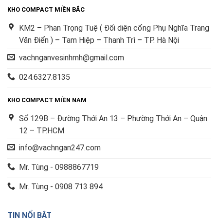
KHO COMPACT MIỀN BẮC
KM2 – Phan Trọng Tuệ ( Đối diện cổng Phụ Nghĩa Trang
Văn Điển ) – Tam Hiệp – Thanh Trì – TP. Hà Nội
vachnganvesinhmh@gmail.com
024.6327.8135
KHO COMPACT MIỀN NAM
Số 129B – Đường Thới An 13 – Phường Thới An – Quận
12 – TP.HCM
info@vachngan247.com
Mr. Tùng - 0988867719
Mr. Tùng - 0908 713 894
TIN NỔI BẬT