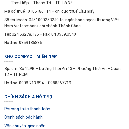
) – Tam Hiệp – Thanh Trì – TP. Hà Nội
Mã số thuế : 0106186114 – chi cục thuế Cầu Giấy
Số tài khoản: 0451000258249 tại ngân hàng ngoại thương Việt
Nam Vietcombank chi nhánh Thành Công
Tel: 024.63278.135 – Fax: 04.3559.0540
Hotline: 0869185885
KHO COMPACT MIỀN NAM
Địa chỉ : Số 129B – Đường Thới An 13 – Phường Thới An – Quận
12 – TP.HCM
Hotline: 0908.713.894 – 0988867719
CHÍNH SÁCH & HỖ TRỢ
Phương thức thanh toán
Chính sách bảo hành
Vận chuyển, giao nhận