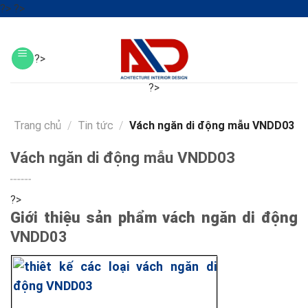
Skip
?>
?>
to
?>
content
?>
?>
?>
?>
Trang chủ
/
Tin tức
/
Vách ngăn di động mẫu VNDD03
Vách ngăn di động mẫu VNDD03
?>
Giới thiệu sản phẩm v
ách ngăn di động
VNDD03