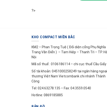
?>
KHO COMPACT MIỀN BẮC
KM2 – Phan Trọng Tuệ ( Đối diện cổng Phụ Nghĩa
Trang Văn Điển ) – Tam Hiệp – Thanh Trì – TP. H
Nội
Mã số thuế : 0106186114 – chi cục thuế Cầu Giấy
Số tài khoản: 0451000258249 tại ngân hàng ngoạ
thương Việt Nam Vietcombank chi nhánh Thành
Công
Tel: 024.63278.135 – Fax: 04.3559.0540
Hotline: 0869185885
BẢN ĐỒ