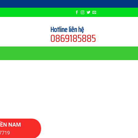
Hotline liên hệ
0869185885
IỀN NAM
67719