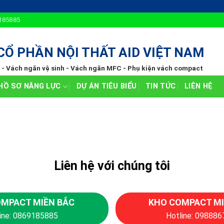
185885
CỔ PHẦN NỘI THẤT AID VIỆT NAM
 Vách ngăn vệ sinh - Vách ngăn MFC - Phụ kiện vách compact
HỒ SƠ NĂNG LỰC
DỰ ÁN TIÊU BIỂU
TIN TỨC
LIÊN HỆ
Liên hệ với chúng tôi
MPACT MIỀN BẮC
KHO COMPACT M
ine: 0869185885
Hotline: 09888