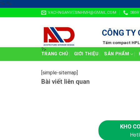
Skip
?>
?>
to
VACHNGANVESINHMH@GMAIL.COM
0869
content
?>
CÔNG TY 
Tấm compact HPL -
?>
TRANG CHỦ
GIỚI THIỆU
SẢN PHẨM
?>
?>
[simple-sitemap]
Bài viết liên quan
KHO CO
Hotl