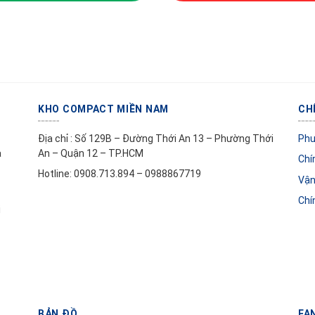
KHO COMPACT MIỀN NAM
CH
Địa chỉ : Số 129B – Đường Thới An 13 – Phường Thới
Phư
à
An – Quận 12 – TP.HCM
Chí
Hotline: 0908.713.894 – 0988867719
Vận
Chí
i
BẢN ĐỒ
FA