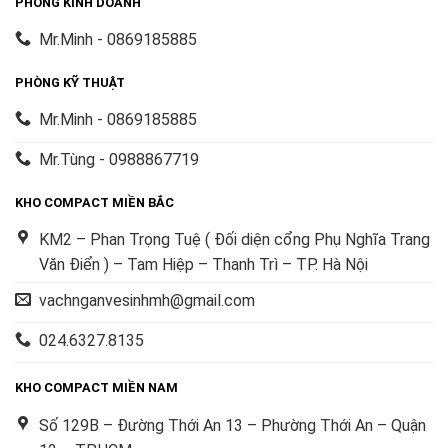
PHÒNG KINH DOANH
Mr.Minh - 0869185885
PHÒNG KỸ THUẬT
Mr.Minh - 0869185885
Mr.Tùng - 0988867719
KHO COMPACT MIỀN BẮC
KM2 – Phan Trọng Tuệ ( Đối diện cổng Phụ Nghĩa Trang
Văn Điển ) – Tam Hiệp – Thanh Trì – TP. Hà Nội
vachnganvesinhmh@gmail.com
024.6327.8135
KHO COMPACT MIỀN NAM
Số 129B – Đường Thới An 13 – Phường Thới An – Quận