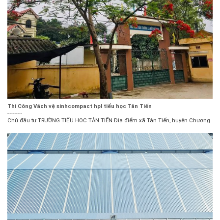
Thi Công Vách vệ sinhcompact hpl tiểu học Tân Tiến
Chủ đầu tư TRƯỜNG TIỂU HỌC TÂN TIẾN Địa điểm xã Tân Tiến, huyện Chương