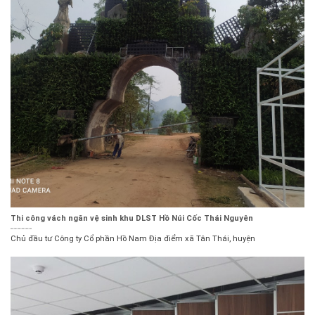
Thi công vách ngăn vệ sinh khu DLST Hồ Núi Cốc Thái Nguyên
Chủ đầu tư Công ty Cổ phần Hồ Nam Địa điểm xã Tân Thái, huyện