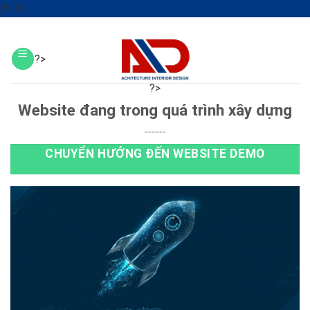
Skip
?>
?>
to
?>
content
?>
?>
?>
?>
Website đang trong quá trình xây dựng
CHUYỂN HƯỚNG ĐẾN WEBSITE DEMO